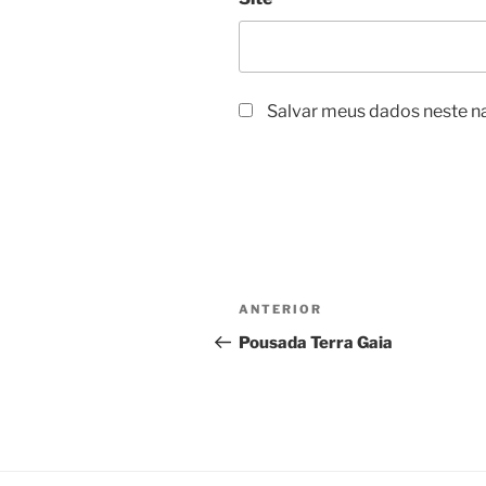
Salvar meus dados neste n
Navegação
Post
ANTERIOR
de
anterior
Pousada Terra Gaia
Post