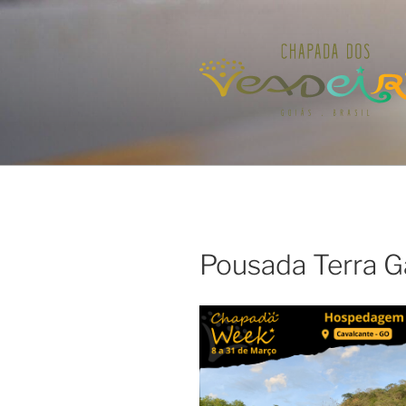
Pular
para
o
conteúdo
Pousada Terra G